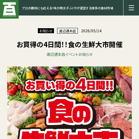
プロの期待にも応える！味の明太子ふくやが運営する博多の食材市場
2026/05/14
お知らせ
渡辺通本店
お買得の4日間！！食の生鮮大市開催
渡辺通本店
イベント
お知らせ