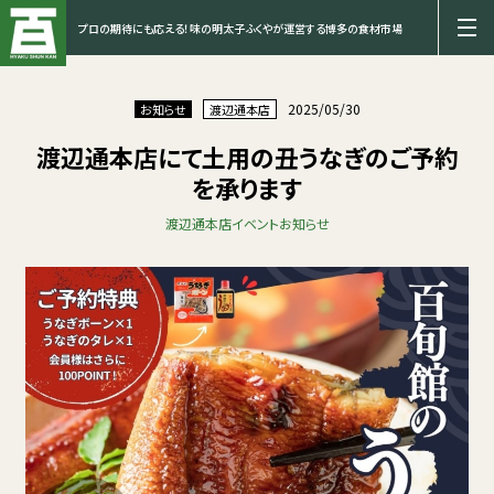
プロの期待にも応える！味の明太子ふくやが運営する博多の食材市場
2025/05/30
お知らせ
渡辺通本店
渡辺通本店にて土用の丑うなぎのご予約
を承ります
渡辺通本店
イベント
お知らせ