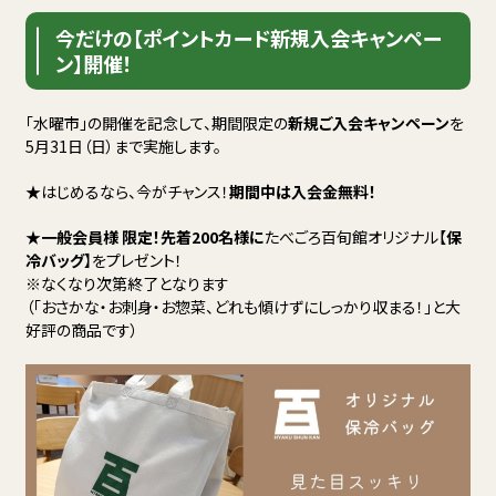
今だけの【ポイントカード新規入会キャンペー
ン】開催！
「水曜市」の開催を記念して、期間限定の
新規ご入会キャンペーン
を
5月31日（日）まで実施します。
★
はじめるなら、今がチャンス！
期間中は入会金無料！
★
一般会員様 限定！先着200名様に
たべごろ百旬館オリジナル【
保
冷バッグ
】をプレゼント！
※なくなり次第終了となります
（「おさかな・お刺身・お惣菜、どれも傾けずにしっかり収まる！」と大
好評の商品です）